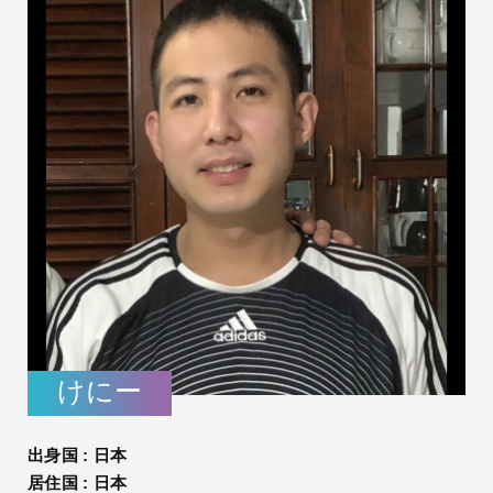
けにー
出身国 : 日本
居住国 : 日本