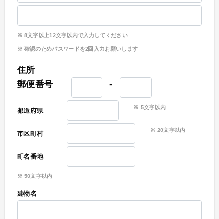
8文字以上12文字以内で入力してください
確認のためパスワードを2回入力お願いします
住所
郵便番号
-
5
文字以内
都道府県
20
文字以内
市区町村
町名番地
50
文字以内
建物名